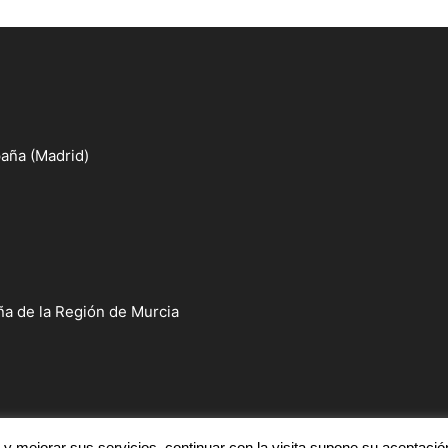
aña (Madrid)
a de la Región de Murcia
r y mejorar sus servicios, continuar con la visita supone su aceptació