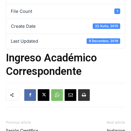
File Count
1
de
Create Date
22 Xuño, 2015
Last Updated
9 Decembro, 2019
Galicia
Ingreso Académico
Correspondente
Previous article
Next article
Sesión Científica
Invitacion