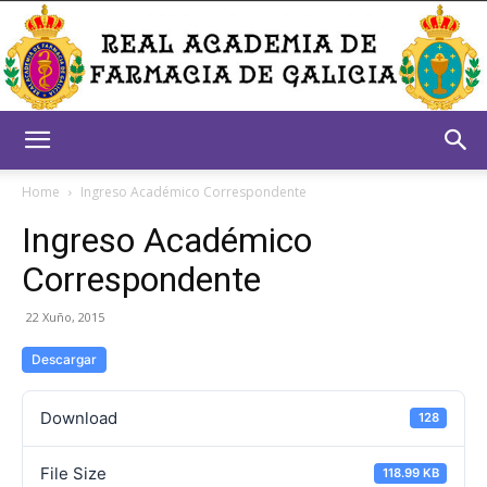
Real
Home
Ingreso Académico Correspondente
Ingreso Académico
Academia
Correspondente
22 Xuño, 2015
de
Descargar
Download
128
Farmacia
File Size
118.99 KB