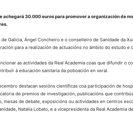
de
ue achegará 30.000 euros para promover a organización de me
res.
 de Galicia, Ángel Concheiro e o conselleiro de Sanidade da X
Farmacia
ación para a realización de actuacións no ámbito do estudo e d
encionar as actividades da Real Academia coas que difundir o 
tribuír á educación sanitaria da poboación en xeral.
de
decembro destacan sesións científicas coa participación de hospi
atoria de premios de investigación, publicacións que contribú
rio, mesas de debate, exposicións ou actividades en centros esco
Sanidade, Natalia Lobato, e a vicepresidenta da Real Academia d
Galicia