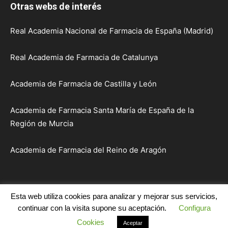
Otras webs de interés
Real Academia Nacional de Farmacia de España (Madrid)
Real Academia de Farmacia de Catalunya
Academia de Farmacia de Castilla y León
Academia de Farmacia Santa María de España de la
Región de Murcia
Academia de Farmacia del Reino de Aragón
Esta web utiliza cookies para analizar y mejorar sus servicios,
Inicio
Institución
Académicos
Sesiones y Actos
continuar con la visita supone su aceptación.
Configura
Publicaciones
Comunicaciones
Enlaces
Contacto
Cookies
Aceptar
© Real Academia de Farmacia de Galicia