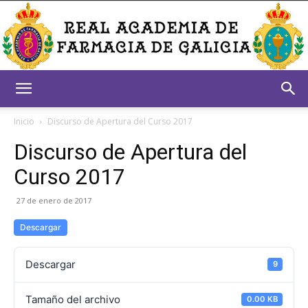
Real
Inicio
Discurso de Apertura del Curso 2017
Discurso de Apertura del
Academia
Curso 2017
27 de enero de 2017
de
Descargar
Descargar
9
Farmacia
Tamaño del archivo
0.00 KB