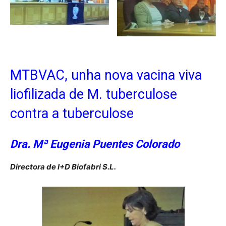
MTBVAC, unha nova vacina viva
liofilizada de M. tuberculose
contra a tuberculose
Dra. Mª Eugenia Puentes Colorado
Directora de I+D
Biofabri S.L.