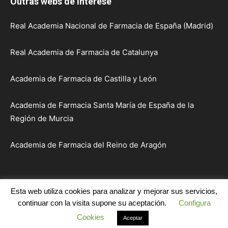
Outras webs de interese
Real Academia Nacional de Farmacia de España (Madrid)
Real Academia de Farmacia de Catalunya
Academia de Farmacia de Castilla y León
Academia de Farmacia Santa María de España de la
Región de Murcia
Academia de Farmacia del Reino de Aragón
Esta web utiliza cookies para analizar y mejorar sus servicios,
Inicio
Institución
Académicos
Sesións e Actos
continuar con la visita supone su aceptación.
Configura
Publicacións
Comunicacións
Enlaces
Contacto
Cookies
Aceptar
© Real Academia de Farmacia de Galicia