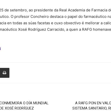
de
25 de setembro, ao presidente da Real Academia de Farmacia de
tico. O profesor Concheiro destaca o papel do farmacéutico n
cia en todas as súas facetas e cuxo obxectivo é mellorar a cali
rmacéutico Xosé Rodríguez Carracido, a quen a RAFG homenaxea
Farmacia
í
de
Galicia
A CONMEMORA O DÍA MUNDIAL
A RAFG PON EN VAL
DE XOSÉ RODRÍGUEZ
SISTEMA SANITARIO, 