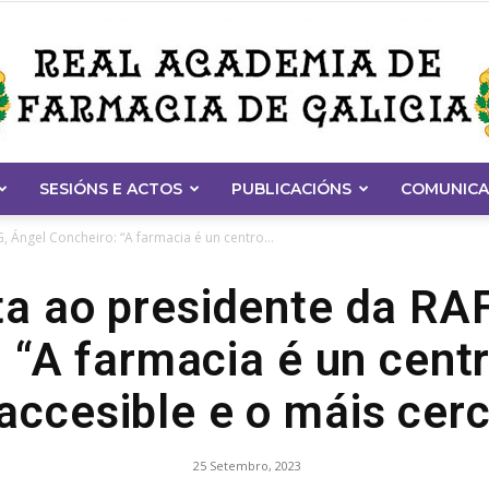
SESIÓNS E ACTOS
PUBLICACIÓNS
COMUNICA
Real
, Ángel Concheiro: “A farmacia é un centro...
ta ao presidente da RA
 “A farmacia é un centr
Academia
accesible e o máis cer
25 Setembro, 2023