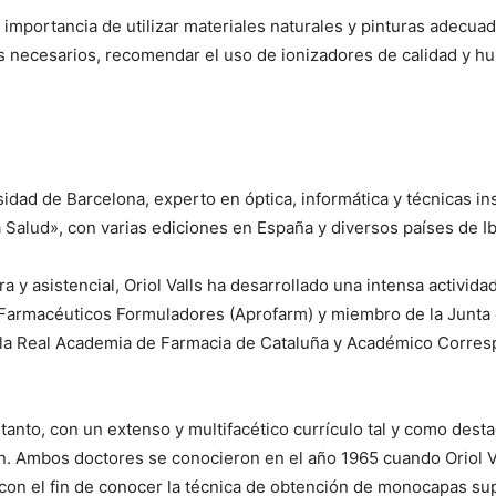
la importancia de utilizar materiales naturales y pinturas adecu
os necesarios, recomendar el uso de ionizadores de calidad y h
rsidad de Barcelona, experto en óptica, informática y técnicas i
 Salud», con varias ediciones en España y diversos países de I
y asistencial, Oriol Valls ha desarrollado una intensa actividad
e Farmacéuticos Formuladores (Aprofarm) y miembro de la Junta
la Real Academia de Farmacia de Cataluña y Académico Corres
tanto, con un extenso y multifacético currículo tal y como des
n. Ambos doctores se conocieron en el año 1965 cuando Oriol Va
 con el fin de conocer la técnica de obtención de monocapas supe