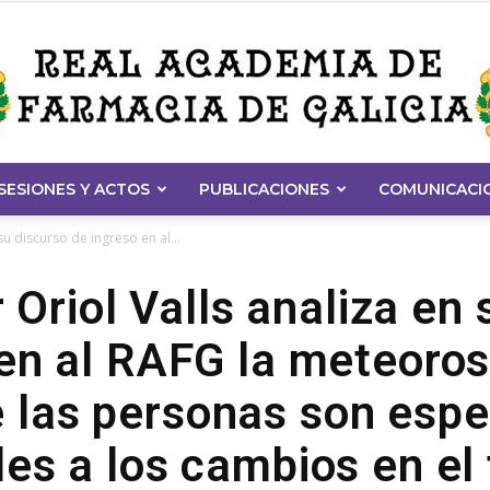
SESIONES Y ACTOS
PUBLICACIONES
COMUNICACI
Real
su discurso de ingreso en al...
 Oriol Valls analiza en
en al RAFG la meteoros
Academia
 las personas son esp
les a los cambios en el