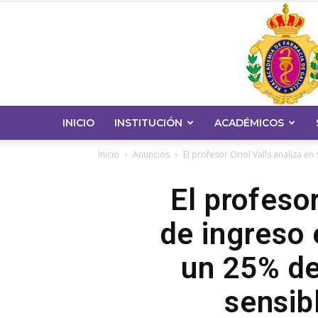
INICIO
INSTITUCIÓN
ACADÉMICOS
Inicio
Anuncios
El profesor Oriol Valls analiza en 
El profesor
de ingreso 
un 25% de
sensib