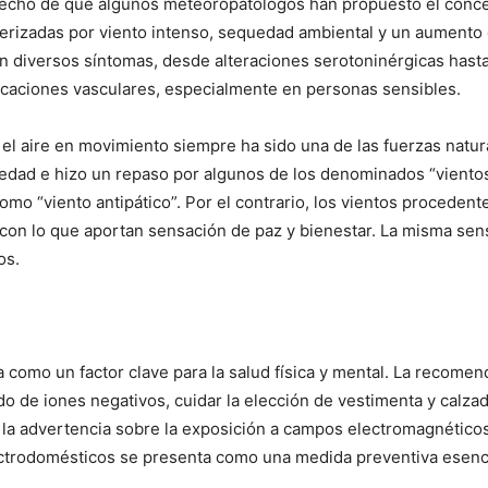
 hecho de que algunos meteoropatólogos han propuesto el conc
erizadas por viento intenso, sequedad ambiental y un aumento e
diversos síntomas, desde alteraciones serotoninérgicas hasta
licaciones vasculares, especialmente en personas sensibles.
 el aire en movimiento siempre ha sido una de las fuerzas natur
ad e hizo un repaso por algunos de los denominados “vientos ma
como “viento antipático”. Por el contrario, los vientos proceden
 con lo que aportan sensación de paz y bienestar. La misma sen
os.
a como un factor clave para la salud física y mental. La recomen
do de iones negativos, cuidar la elección de vestimenta y calzado
la advertencia sobre la exposición a campos electromagnéticos
ctrodomésticos se presenta como una medida preventiva esenci