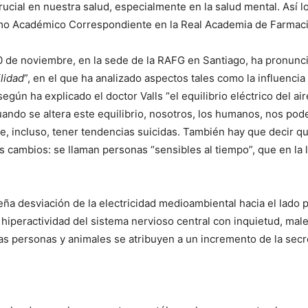
ucial en nuestra salud, especialmente en la salud mental. Así lo
omo Académico Correspondiente en la Real Academia de Farmacia
20 de noviembre, en la sede de la RAFG en Santiago, ha pronunc
lidad
”, en el que ha analizado aspectos tales como la influenci
según ha explicado el doctor Valls “el equilibrio eléctrico del 
Cuando se altera este equilibrio, nosotros, los humanos, nos pod
a e, incluso, tener tendencias suicidas. También hay que decir 
 cambios: se llaman personas “sensibles al tiempo”, que en la l
ña desviación de la electricidad medioambiental hacia el lado 
peractividad del sistema nervioso central con inquietud, malestar
las personas y animales se atribuyen a un incremento de la secr