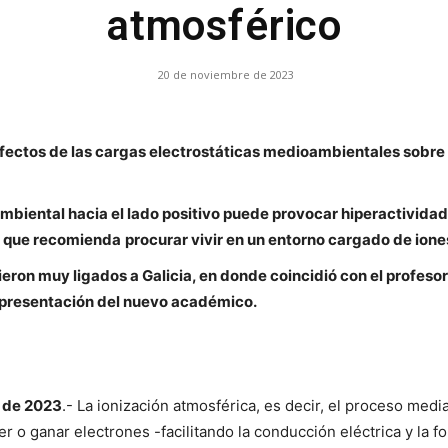
atmosférico
de
20 de noviembre de 2023
efectos de las cargas electrostáticas medioambientales sobre
Farmacia
mbiental hacia el lado positivo puede provocar hiperactividad
 lo que recomienda
procurar vivir en un entorno cargado de ione
uvieron muy ligados a Galicia, en donde coincidió con el profe
de
a presentación del nuevo académico.
 de 2023
.- La ionización atmosférica, es decir, el proceso medi
Galicia
er o ganar electrones -facilitando la conducción eléctrica y l