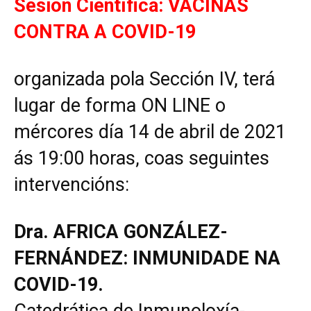
Sesión Científica: VACINAS
CONTRA A COVID-19
de
organizada pola Sección IV, terá
lugar de forma ON LINE o
Galicia
mércores día 14 de abril de 2021
ás 19:00 horas, coas seguintes
intervencións:
Dra. AFRICA GONZÁLEZ-
FERNÁNDEZ: INMUNIDADE NA
COVID-19.
Catedrática de Inmunoloxía-