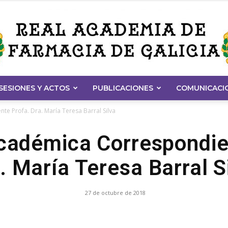
SESIONES Y ACTOS
PUBLICACIONES
COMUNICACI
Real
e Profa. Dra. María Teresa Barral Silva
cadémica Correspondie
. María Teresa Barral S
Academia
27 de octubre de 2018