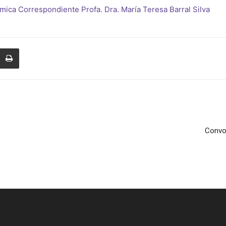
ica Correspondiente Profa. Dra. María Teresa Barral Silva
de
Farmacia
Convo
de
Galicia