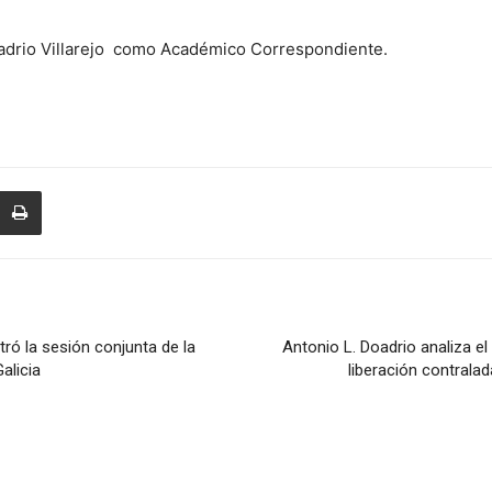
de
adrio Villarejo como Académico Correspondiente.
Farmacia
de
tró la sesión conjunta de la
Antonio L. Doadrio analiza e
alicia
liberación contral
Galicia