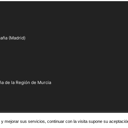
aña (Madrid)
a de la Región de Murcia
r y mejorar sus servicios, continuar con la visita supone su aceptació
Inicio
Institución
Académicos
Sesiones y Actos
Publicaciones