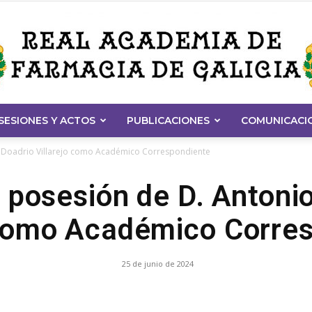
SESIONES Y ACTOS
PUBLICACIONES
COMUNICACI
Real
 Doadrio Villarejo como Académico Correspondiente
posesión de D. Antoni
 como Académico Corre
Academia
25 de junio de 2024