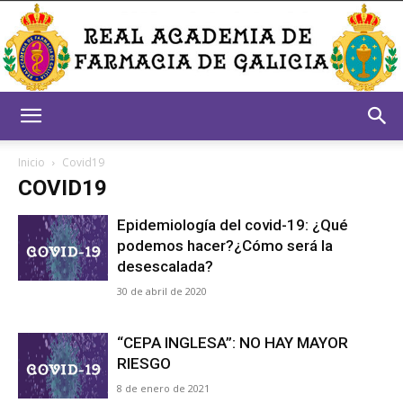
Real
Inicio
Covid19
COVID19
Academia
Epidemiología del covid-19: ¿Qué
podemos hacer?¿Cómo será la
desescalada?
30 de abril de 2020
de
“CEPA INGLESA”: NO HAY MAYOR
RIESGO
Farmacia
8 de enero de 2021