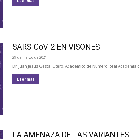
Leer más
de
SARS-CoV-2 EN VISONES
Farmacia
29 de marzo de 2021
Dr. Juan Jesús Gestal Otero. Académico de Número Real Academia de
Leer más
de
Galicia
LA AMENAZA DE LAS VARIANTES